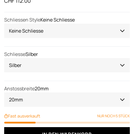
Angebot
CHF 112.00
Schliessen Style
Keine Schliesse
Keine Schliesse
Schliesse
Silber
Silber
Anstossbreite
20mm
20mm
Fast ausverkauft
NUR NOCH 5 STÜCK