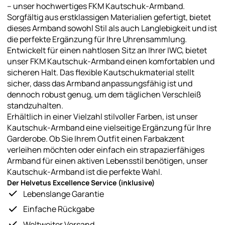
– unser hochwertiges FKM Kautschuk-Armband.
Sorgfältig aus erstklassigen Materialien gefertigt, bietet
dieses Armband sowohl Stil als auch Langlebigkeit und ist
die perfekte Ergänzung für Ihre Uhrensammlung.
Entwickelt für einen nahtlosen Sitz an Ihrer IWC, bietet
unser FKM Kautschuk-Armband einen komfortablen und
sicheren Halt. Das flexible Kautschukmaterial stellt
sicher, dass das Armband anpassungsfähig ist und
dennoch robust genug, um dem täglichen Verschleiß
standzuhalten.
Erhältlich in einer Vielzahl stilvoller Farben, ist unser
Kautschuk-Armband eine vielseitige Ergänzung für Ihre
Garderobe. Ob Sie Ihrem Outfit einen Farbakzent
verleihen möchten oder einfach ein strapazierfähiges
Armband für einen aktiven Lebensstil benötigen, unser
Kautschuk-Armband ist die perfekte Wahl.
Der Helvetus Excellence Service (inklusive)
Lebenslange Garantie
Einfache Rückgabe
Weltweiter Versand