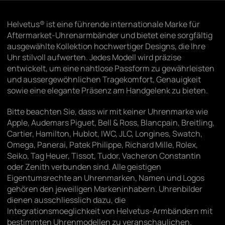
Helvetus® ist eine führende internationale Marke für
Aftermarket-Uhrenarmbänder und bietet eine sorgfältig
ausgewählte Kollektion hochwertiger Designs, die Ihre
Uhr stilvoll aufwerten. Jedes Modell wird präzise
entwickelt, um eine nahtlose Passform zu gewährleisten
und aussergewöhnlichen Tragekomfort, Genauigkeit
sowie eine elegante Präsenz am Handgelenk zu bieten.
Bitte beachten Sie, dass wir mit keiner Uhrenmarke wie
Apple, Audemars Piguet, Bell & Ross, Blancpain, Breitling,
Cartier, Hamilton, Hublot, IWC, JLC, Longines, Swatch,
Omega, Panerai, Patek Philippe, Richard Mille, Rolex,
Seiko, Tag Heuer, Tissot, Tudor, Vacheron Constantin
oder Zenith verbunden sind. Alle geistigen
Eigentumsrechte an Uhrenmarken, Namen und Logos
gehören den jeweiligen Markeninhabern. Uhrenbilder
dienen ausschliesslich dazu, die
Integrationsmoeglichkeit von Helvetus-Armbändern mit
bestimmten Uhrenmodellen zu veranschaulichen.