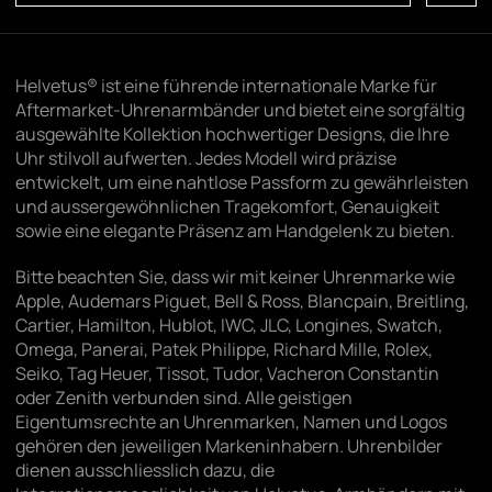
Helvetus® ist eine führende internationale Marke für
Aftermarket-Uhrenarmbänder und bietet eine sorgfältig
ausgewählte Kollektion hochwertiger Designs, die Ihre
Uhr stilvoll aufwerten. Jedes Modell wird präzise
entwickelt, um eine nahtlose Passform zu gewährleisten
und aussergewöhnlichen Tragekomfort, Genauigkeit
sowie eine elegante Präsenz am Handgelenk zu bieten.
Bitte beachten Sie, dass wir mit keiner Uhrenmarke wie
Apple, Audemars Piguet, Bell & Ross, Blancpain, Breitling,
Cartier, Hamilton, Hublot, IWC, JLC, Longines, Swatch,
Omega, Panerai, Patek Philippe, Richard Mille, Rolex,
Seiko, Tag Heuer, Tissot, Tudor, Vacheron Constantin
oder Zenith verbunden sind. Alle geistigen
Eigentumsrechte an Uhrenmarken, Namen und Logos
gehören den jeweiligen Markeninhabern. Uhrenbilder
dienen ausschliesslich dazu, die